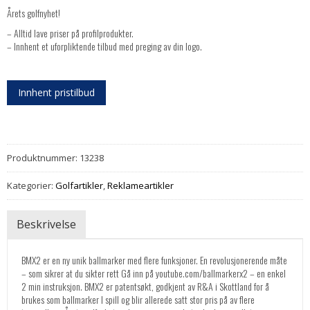
Årets golfnyhet!
– Alltid lave priser på profilprodukter.
– Innhent et uforpliktende tilbud med preging av din logo.
Innhent pristilbud
Produktnummer:
13238
Kategorier:
Golfartikler
,
Reklameartikler
Beskrivelse
BMX2 er en ny unik ballmarker med flere funksjoner. En revolusjonerende måte
– som sikrer at du sikter rett Gå inn på youtube.com/ballmarkerx2 – en enkel
2 min instruksjon. BMX2 er patentsøkt, godkjent av R&A i Skottland for å
brukes som ballmarker I spill og blir allerede satt stor pris på av flere