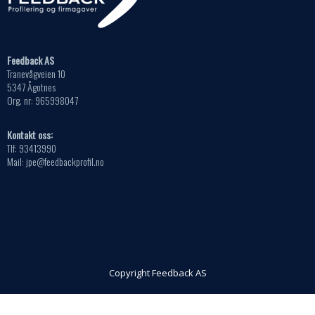
Feedback AS
Tranevågveien 10
5347 Ågotnes
Org. nr: 965998047
Kontakt oss:
Tlf: 93413990
Mail: jpe@feedbackprofil.no
Copyright Feedback AS