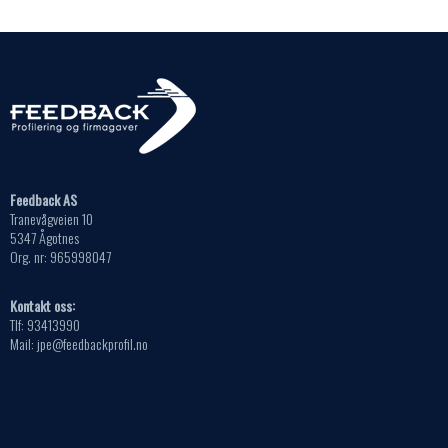
Feedback AS
Tranevågveien 10
5347 Ågotnes
Org. nr: 965998047
Kontakt oss:
Tlf: 93413990
Mail: jpe@feedbackprofil.no