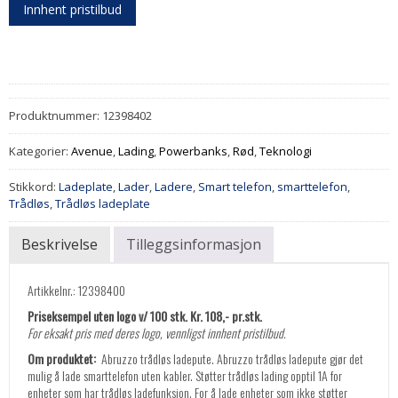
Innhent pristilbud
Produktnummer:
12398402
Kategorier:
Avenue
,
Lading
,
Powerbanks
,
Rød
,
Teknologi
Stikkord:
Ladeplate
,
Lader
,
Ladere
,
Smart telefon
,
smarttelefon
,
Trådløs
,
Trådløs ladeplate
Beskrivelse
Tilleggsinformasjon
Artikkelnr.: 12398400
Priseksempel uten logo v/ 100 stk. Kr. 108,- pr.stk.
For eksakt pris med deres logo, vennligst innhent pristilbud.
Om produktet:
Abruzzo trådløs ladepute. Abruzzo trådløs ladepute gjør det
mulig å lade smarttelefon uten kabler. Støtter trådløs lading opptil 1A for
enheter som har trådløs ladefunksjon. For å lade enheter som ikke støtter