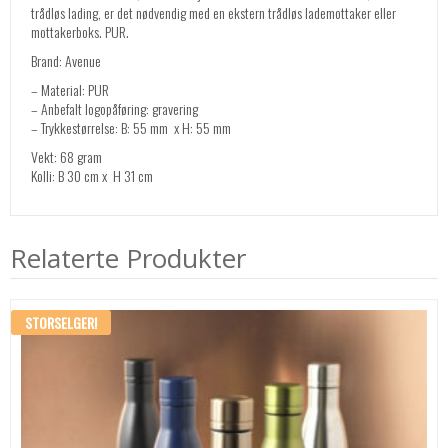
trådløs lading, er det nødvendig med en ekstern trådløs lademottaker eller
mottakerboks. PUR.
Brand: Avenue
– Material: PUR
– Anbefalt logopåføring: gravering
– Trykkestørrelse: B: 55 mm x H: 55 mm
Vekt: 68 gram
Kolli: B 30 cm x H 31 cm
Relaterte Produkter
STORSELGER!