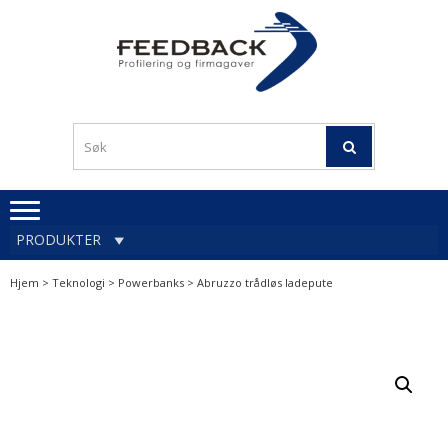
Skip
Skip
to
to
navigation
content
Profileringsartikler med
PROFILERINGSA
logo
OG FIRMAGA
FEEDBACK
PRODUKTER
Hjem
>
Teknologi
>
Powerbanks
> Abruzzo trådløs ladepute