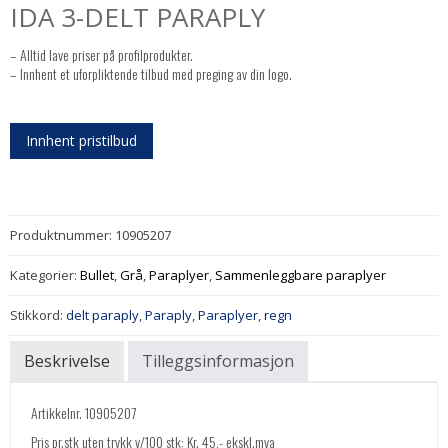
IDA 3-DELT PARAPLY
– Alltid lave priser på profilprodukter.
– Innhent et uforpliktende tilbud med preging av din logo.
Innhent pristilbud
Produktnummer:
10905207
Kategorier:
Bullet
,
Grå
,
Paraplyer
,
Sammenleggbare paraplyer
Stikkord:
delt paraply
,
Paraply
,
Paraplyer
,
regn
Beskrivelse
Tilleggsinformasjon
Artikkelnr. 10905207
Pris pr.stk uten trykk v/100 stk:
Kr.
45,-
ekskl.mva