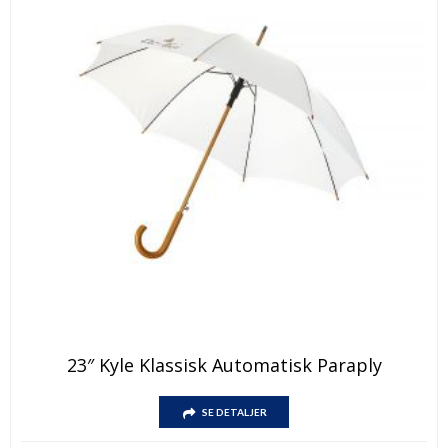
Dette
23″ Kyle Klassisk Automatisk Paraply
produktet
har
Dette
flere
SE DETALJER
produktet
varianter.
har
Alternativene