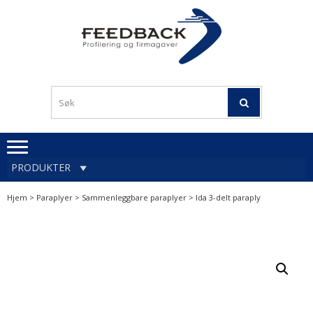
Skip
Skip
to
to
navigation
content
Profileringsartikler med
PROFILERINGSA
logo
OG FIRMAGA
FEEDBACK
PRODUKTER
Hjem
>
Paraplyer
>
Sammenleggbare paraplyer
> Ida 3-delt paraply