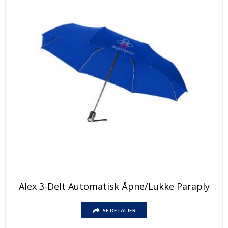
Dette
Alex 3-Delt Automatisk Åpne/lukke Paraply
produktet
har
Dette
flere
SE DETALJER
produktet
varianter.
har
Alternativene