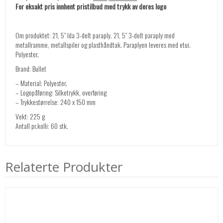
For eksakt pris innhent pristilbud med trykk av deres logo
Om produktet: 21, 5″ Ida 3-delt paraply. 21, 5″ 3-delt paraply med
metallramme, metallspiler og plasthåndtak. Paraplyen leveres med etui.
Polyester.
Brand: Bullet
– Material: Polyester.
– Logopåføring: Silketrykk, overføring
– Trykkestørrelse: 240 x 150 mm
Vekt: 225 g
Antall pr.kolli: 60 stk.
Relaterte Produkter