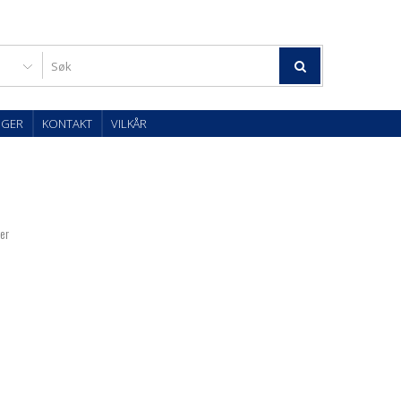
OGER
KONTAKT
VILKÅR
ter