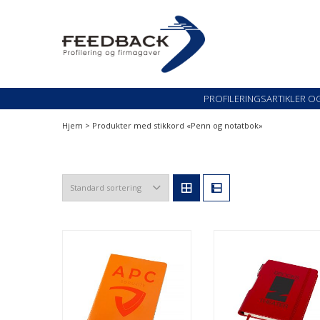
Skip
Skip
to
to
navigation
content
Profileringsartikler med logo
PROFILERINGSARTI
PROFILERINGSARTIKLER O
Hjem
> Produkter med stikkord «Penn og notatbok»