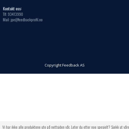
Kontakt oss:
Tlf: 93413990
Mail: jpe@feedbackprofil.no
Copyright Feedback AS
Vi har ikke alle produktene ute på nettsiden vår. Leter du etter noe spesielt? Sjekk ut vår