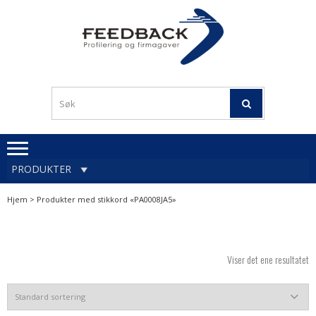
Skip
Skip
to
to
navigation
content
Profileringsartikler med
PROFILERINGSA
logo
OG FIRMAGA
FEEDBACK
PRODUKTER
Hjem
> Produkter med stikkord «PA0008JA5»
Viser det ene resultatet