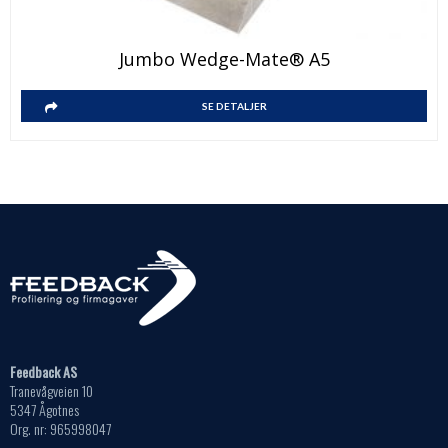
Jumbo Wedge-Mate® A5
SE DETALJER
Feedback AS
Tranevågveien 10
5347 Ågotnes
Org. nr: 965998047