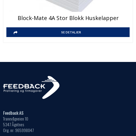
Block-Mate 4A Stor Blokk Huskelapper
SE DETALJER
Feedback AS
Tranevågveien 10
5347 Ågotnes
Org. nr: 965998047