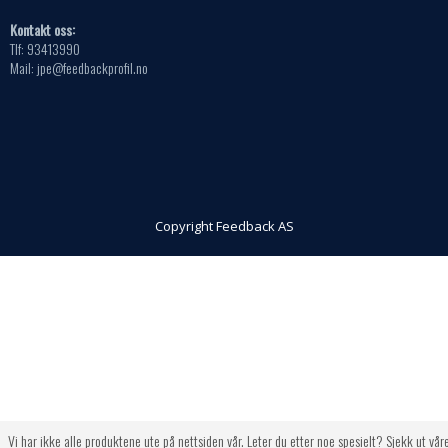
Kontakt oss:
Tlf: 93413990
Mail: jpe@feedbackprofil.no
Copyright Feedback AS
Vi har ikke alle produktene ute på nettsiden vår. Leter du etter noe spesielt? Sjekk ut vår