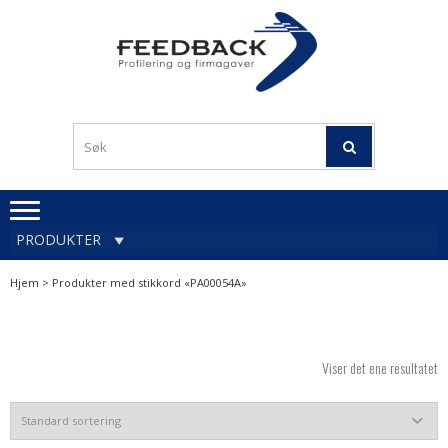
Skip
Skip
to
to
navigation
content
Profileringsartikler med
PROFILERINGSA
logo
OG FIRMAGA
FEEDBACK
PRODUKTER
Hjem
> Produkter med stikkord «PA00054A»
Viser det ene resultatet