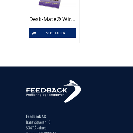
Desk-Mate® Wire-O 1/3 A4 Notisbok
SE DETALJER
Feedback AS
Tranevågveien 10
5347 Ågotnes