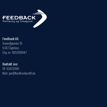
velges
Alternativene
på
kan
produktsiden
velges
på
produktsiden
Feedback AS
Tranevågveien 10
5347 Ågotnes
Org. nr: 965998047
Kontakt oss:
Tlf: 93413990
Mail: jpe@feedbackprofil.no