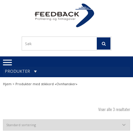
Skip
Skip
to
to
navigation
content
Profileringsartikler med
PROFILERINGSA
logo
OG FIRMAGA
FEEDBACK
PRODUKTER
Hjem
> Produkter med stikkord «Ovnhansker»
Viser alle 3 resultater