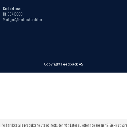
Kontakt oss:
Tlf: 93413990
Mail: jpe@feedbackprofil.no
Copyright Feedback AS
Vi har ikke alle produktene ute på nettsiden vår. Leter du etter noe spesielt? Sjekk ut vår