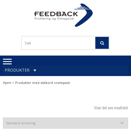
Skip
Skip
to
to
navigation
content
Profileringsartikler med
PROFILERINGSA
logo
OG FIRMAGA
FEEDBACK
PRODUKTER
Hjem
> Produkter med stikkord «notepad»
Viser det ene resultatet