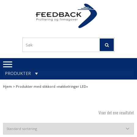
Skip
Skip
to
to
navigation
content
Profileringsartikler med
PROFILERINGSA
logo
OG FIRMAGA
FEEDBACK
PRODUKTER
Hjem
> Produkter med stikkord «nøkkelringer LED»
Viser det ene resultatet