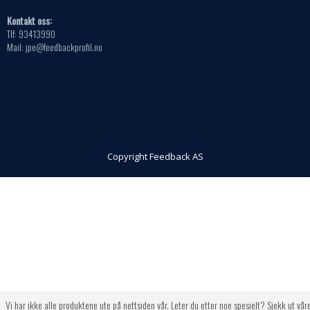
Kontakt oss:
Tlf: 93413990
Mail: jpe@feedbackprofil.no
Copyright Feedback AS
Vi har ikke alle produktene ute på nettsiden vår. Leter du etter noe spesielt? Sjekk ut vår