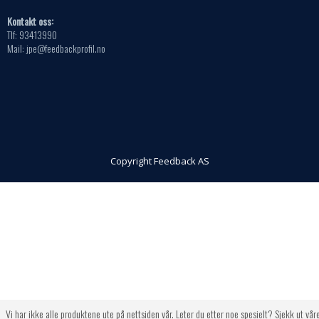
Kontakt oss:
Tlf: 93413990
Mail: jpe@feedbackprofil.no
Copyright Feedback AS
Vi har ikke alle produktene ute på nettsiden vår. Leter du etter noe spesielt? Sjekk ut vår