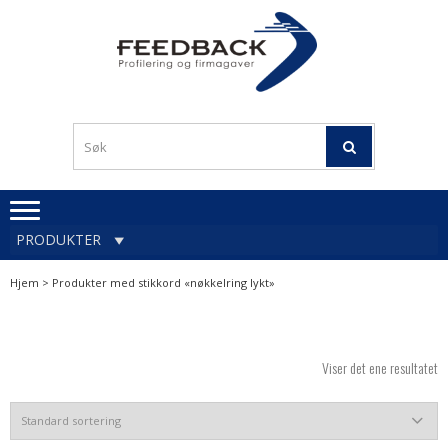
Skip
Skip
to
to
navigation
content
Profileringsartikler med
PROFILERINGSA
logo
OG FIRMAGA
FEEDBACK
PRODUKTER
Hjem
> Produkter med stikkord «nøkkelring lykt»
Viser det ene resultatet