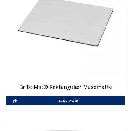
Brite-Mat® Rektangulær Musematte
SE DETALJER