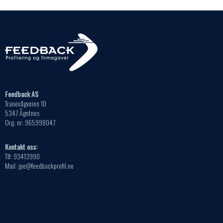
Feedback AS
Tranevågveien 10
5347 Ågotnes
Org. nr: 965998047
Kontakt oss:
Tlf: 93413990
Mail: jpe@feedbackprofil.no