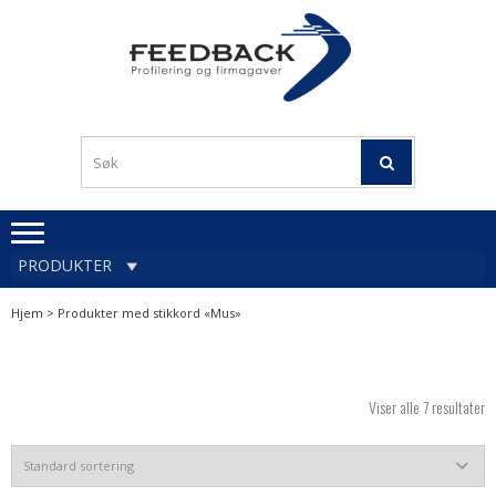
Skip
Skip
to
to
navigation
content
Profileringsartikler med
PROFILERINGSA
logo
OG FIRMAGA
FEEDBACK
PRODUKTER
Hjem
> Produkter med stikkord «Mus»
Viser alle 7 resultater