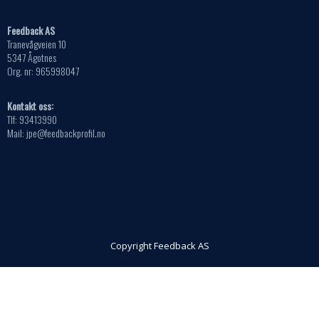
Feedback AS
Tranevågveien 10
5347 Ågotnes
Org. nr: 965998047
Kontakt oss:
Tlf: 93413990
Mail: jpe@feedbackprofil.no
Copyright Feedback AS