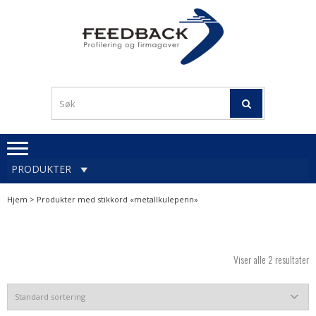
Skip
Skip
to
to
navigation
content
Profileringsartikler med
PROFILERINGSA
logo
OG FIRMAGA
FEEDBACK
PRODUKTER
Hjem
> Produkter med stikkord «metallkulepenn»
Viser alle 2 resultater