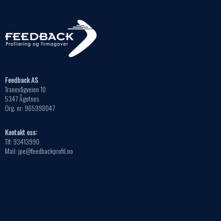
velges
Alternativene
på
kan
produktsiden
velges
på
produktsiden
Feedback AS
Tranevågveien 10
5347 Ågotnes
Org. nr: 965998047
Kontakt oss:
Tlf: 93413990
Mail: jpe@feedbackprofil.no