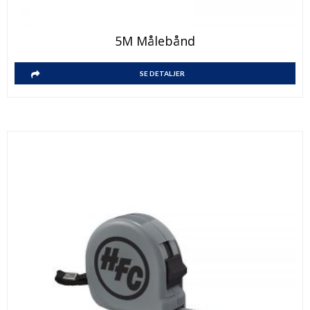
5M Målebånd
SE DETALJER