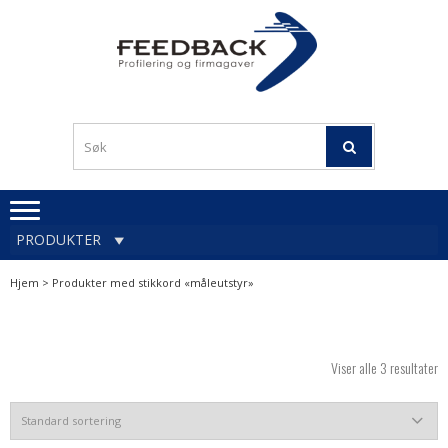
Skip
Skip
to
to
navigation
content
Profileringsartikler med
PROFILERINGSA
logo
OG FIRMAGA
FEEDBACK
PRODUKTER
Hjem
> Produkter med stikkord «måleutstyr»
Viser alle 3 resultater