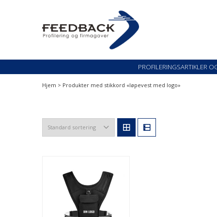
Skip
Skip
to
to
navigation
content
Profileringsartikler med logo
PROFILERINGSARTI
PROFILERINGSARTIKLER O
Hjem
> Produkter med stikkord «løpevest med logo»