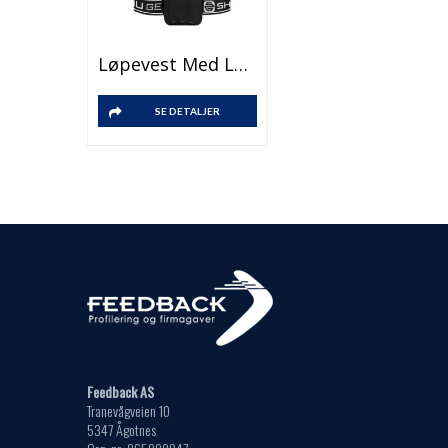
Løpevest Med Logo
SE DETALJER
Feedback AS
Tranevågveien 10
5347 Ågotnes