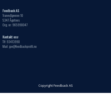
Feedback AS
Tranevågveien 10
5347 Ågotnes
Org. nr: 965998047
Kontakt oss:
Tlf: 93413990
Mail: jpe@feedbackprofil.no
Copyright Feedback AS