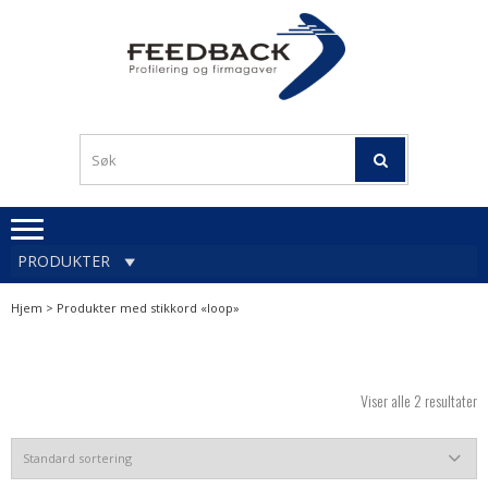
Skip
Skip
to
to
navigation
content
Profileringsartikler med
PROFILERINGSA
logo
OG FIRMAGA
FEEDBACK
PRODUKTER
Hjem
> Produkter med stikkord «loop»
Viser alle 2 resultater