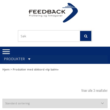
Skip
Skip
to
to
navigation
content
Profileringsartikler med
PROFILERINGSA
logo
OG FIRMAGA
FEEDBACK
PRODUKTER
Hjem
> Produkter med stikkord «lip balm»
Viser alle 3 resultater