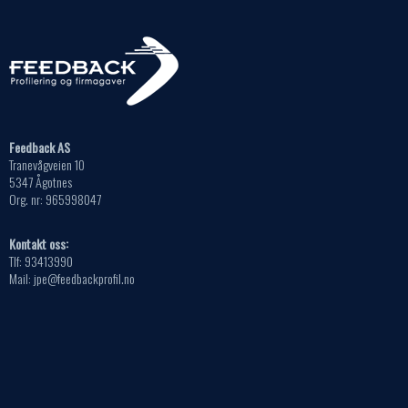
velges
Alternativene
på
kan
produktsiden
velges
på
produktsiden
Feedback AS
Tranevågveien 10
5347 Ågotnes
Org. nr: 965998047
Kontakt oss:
Tlf: 93413990
Mail: jpe@feedbackprofil.no