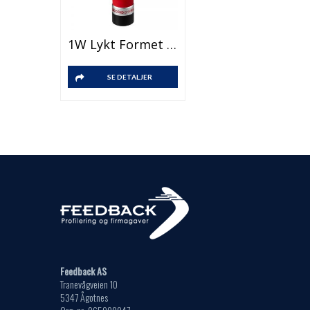
1W Lykt Formet Som Fyr
SE DETALJER
Feedback AS
Tranevågveien 10
5347 Ågotnes