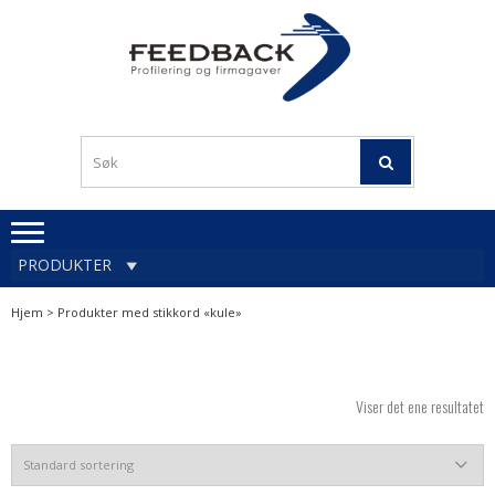
Skip
Skip
to
to
navigation
content
Profileringsartikler med
PROFILERINGSA
logo
OG FIRMAGA
FEEDBACK
PRODUKTER
Hjem
> Produkter med stikkord «kule»
Viser det ene resultatet