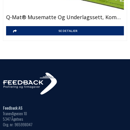
Q-Mat® Musematte Og Underlagssett, Kombinasjon 2
SE DETALJER
Feedback AS
Tranevågveien 10
5347 Ågotnes
Org. nr: 965998047