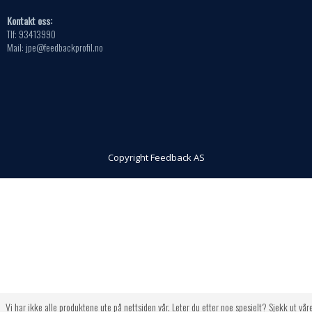
Kontakt oss:
Tlf: 93413990
Mail: jpe@feedbackprofil.no
Copyright Feedback AS
Vi har ikke alle produktene ute på nettsiden vår. Leter du etter noe spesielt? Sjekk ut vår