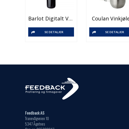
Barlot Digitalt Vinsett
Coulan Vinkjøl
SE DETALJER
SE DETALJER
Feedback AS
Tranevågveien 10
5347 Ågotnes