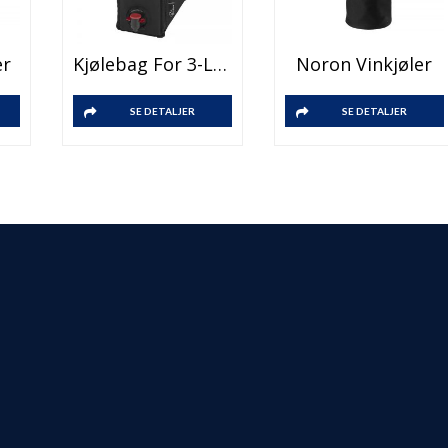
er
Kjølebag For 3-Literen Med Vin
Noron Vinkjøler
SE DETALJER
SE DETALJER