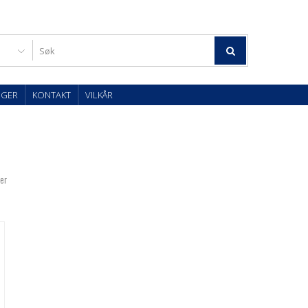
OGER
KONTAKT
VILKÅR
ter