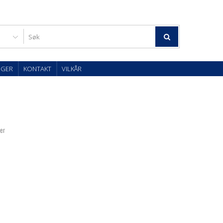
OGER
KONTAKT
VILKÅR
ter