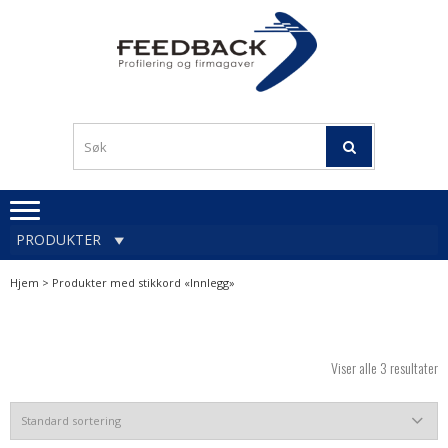
Skip
Skip
to
to
navigation
content
Profileringsartikler med
PROFILERINGSA
logo
OG FIRMAGA
FEEDBACK
PRODUKTER
Hjem
> Produkter med stikkord «Innlegg»
Viser alle 3 resultater