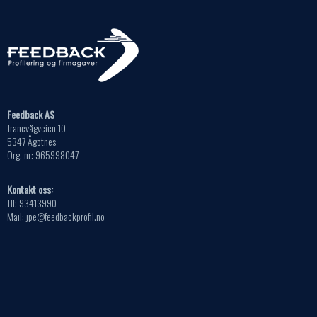
Feedback AS
Tranevågveien 10
5347 Ågotnes
Org. nr: 965998047
Kontakt oss:
Tlf: 93413990
Mail: jpe@feedbackprofil.no