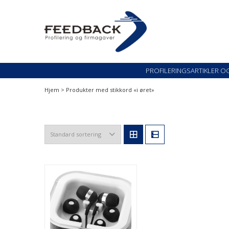
Skip
Skip
to
to
navigation
content
Profileringsartikler med logo
PROFILERINGSARTI
PROFILERINGSARTIKLER O
Hjem
> Produkter med stikkord «i øret»