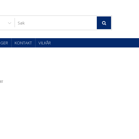
OGER
KONTAKT
VILKÅR
ter