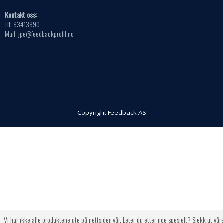
Kontakt oss:
Tlf: 93413990
Mail: jpe@feedbackprofil.no
Copyright Feedback AS
Vi har ikke alle produktene ute på nettsiden vår. Leter du etter noe spesielt? Sjekk ut vår