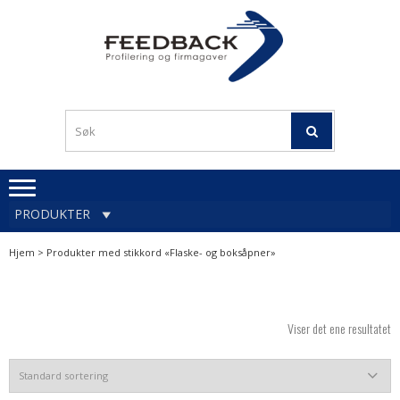
Skip
Skip
to
to
navigation
content
Profileringsartikler med
PROFILERINGSA
logo
OG FIRMAGA
FEEDBACK
PRODUKTER
Hjem
> Produkter med stikkord «Flaske- og boksåpner»
Viser det ene resultatet