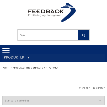
Skip
Skip
to
to
navigation
content
Profileringsartikler med
PROFILERINGSA
logo
OG FIRMAGA
FEEDBACK
PRODUKTER
Hjem
> Produkter med stikkord «Firkantet»
Viser alle 5 resultater