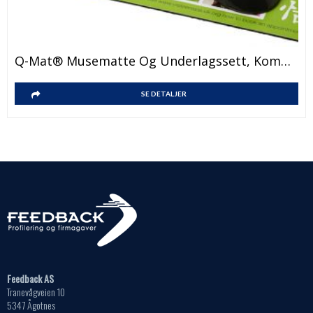
Q-Mat® Musematte Og Underlagssett, Kombinasjon 3
SE DETALJER
Feedback AS
Tranevågveien 10
5347 Ågotnes