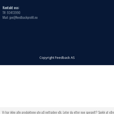
Kontakt oss:
Tlf: 93413990
Mail: jpe@feedbackprofil.no
Copyright Feedback AS
Vi har ikke alle produktene ute på nettsiden vår. Leter du etter noe spesielt? Sjekk ut vår