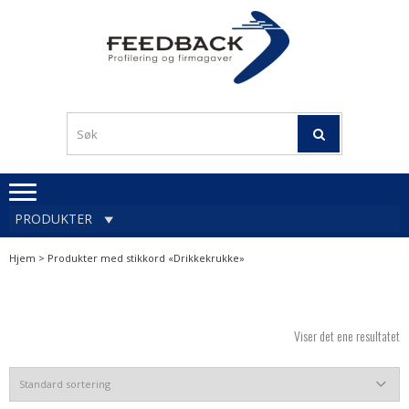
Skip
Skip
to
to
navigation
content
Profileringsartikler med
PROFILERINGSA
logo
OG FIRMAGA
FEEDBACK
PRODUKTER
Hjem
> Produkter med stikkord «Drikkekrukke»
Viser det ene resultatet