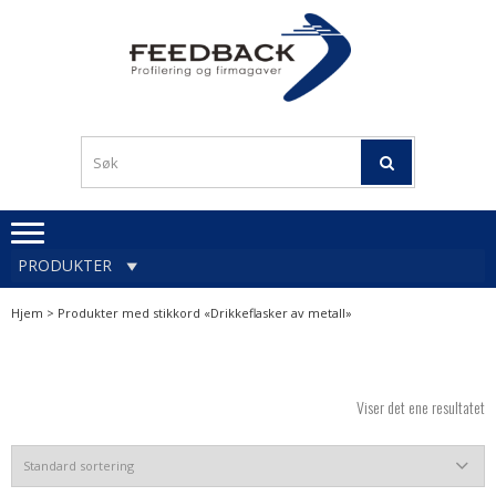
Skip
Skip
to
to
navigation
content
Profileringsartikler med
PROFILERINGSA
logo
OG FIRMAGA
FEEDBACK
PRODUKTER
Hjem
> Produkter med stikkord «Drikkeflasker av metall»
Viser det ene resultatet