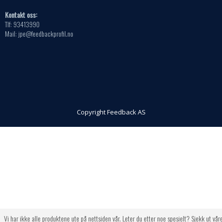
Kontakt oss:
Tlf: 93413990
Mail: jpe@feedbackprofil.no
Copyright Feedback AS
Vi har ikke alle produktene ute på nettsiden vår. Leter du etter noe spesielt? Sjekk ut vår