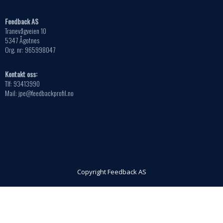
Feedback AS
Tranevågveien 10
5347 Ågotnes
Org. nr: 965998047
Kontakt oss:
Tlf: 93413990
Mail: jpe@feedbackprofil.no
Copyright Feedback AS