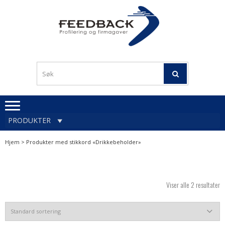
Skip
Skip
to
to
navigation
content
Profileringsartikler med
PROFILERINGSA
logo
OG FIRMAGA
FEEDBACK
PRODUKTER
Hjem
> Produkter med stikkord «Drikkebeholder»
Viser alle 2 resultater