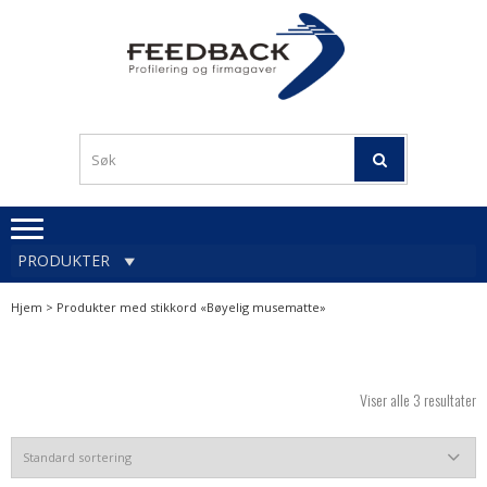
Skip
Skip
to
to
navigation
content
Profileringsartikler med
PROFILERINGSA
logo
OG FIRMAGA
FEEDBACK
PRODUKTER
Hjem
> Produkter med stikkord «Bøyelig musematte»
Viser alle 3 resultater