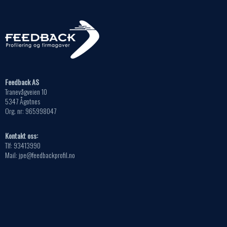
Feedback AS
Tranevågveien 10
5347 Ågotnes
Org. nr: 965998047
Kontakt oss:
Tlf: 93413990
Mail: jpe@feedbackprofil.no