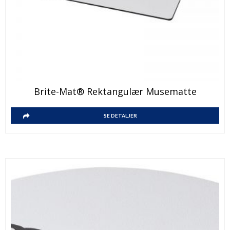
Brite-Mat® Rektangulær Musematte
SE DETALJER