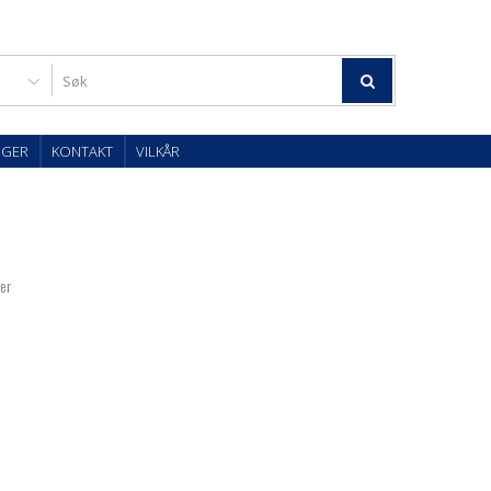
OGER
KONTAKT
VILKÅR
ter