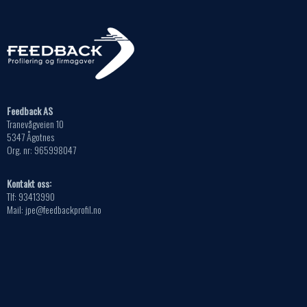
Feedback AS
Tranevågveien 10
5347 Ågotnes
Org. nr: 965998047
Kontakt oss:
Tlf: 93413990
Mail: jpe@feedbackprofil.no