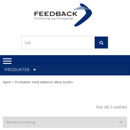
Skip
Skip
to
to
navigation
content
Profileringsartikler med
PROFILERINGSA
logo
OG FIRMAGA
FEEDBACK
PRODUKTER
Hjem
> Produkter med stikkord «Blue tooth»
Viser alle 3 resultater