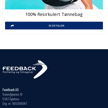
100% Resirkulert Tønnebag
SE DETALJER
Feedback AS
Tranevågveien 10
5347 Ågotnes
Org. nr: 965998047