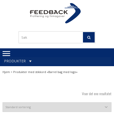
Skip
Skip
to
to
navigation
content
Profileringsartikler med
PROFILERINGSA
logo
OG FIRMAGA
FEEDBACK
PRODUKTER
Hjem
> Produkter med stikkord «Barrel bag med logo»
Viser det ene resultatet