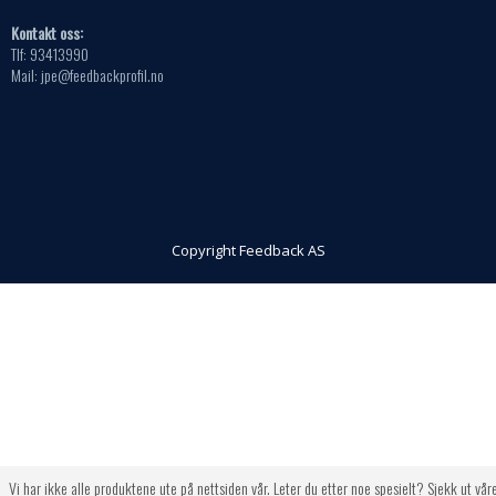
Kontakt oss:
Tlf: 93413990
Mail: jpe@feedbackprofil.no
Copyright Feedback AS
Vi har ikke alle produktene ute på nettsiden vår. Leter du etter noe spesielt? Sjekk ut vår