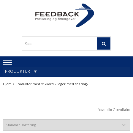
Skip
Skip
to
to
navigation
content
Profileringsartikler med
PROFILERINGSA
logo
OG FIRMAGA
FEEDBACK
PRODUKTER
Hjem
> Produkter med stikkord «Bager med snøring»
Viser alle 2 resultater