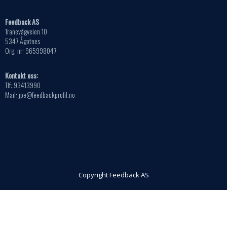
Feedback AS
Tranevågveien 10
5347 Ågotnes
Org. nr: 965998047
Kontakt oss:
Tlf: 93413990
Mail: jpe@feedbackprofil.no
Copyright Feedback AS