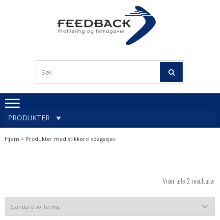
Skip
Skip
to
to
navigation
content
Profileringsartikler med
PROFILERINGSA
logo
OG FIRMAGA
FEEDBACK
PRODUKTER
Hjem
> Produkter med stikkord «bagasje»
Viser alle 2 resultater