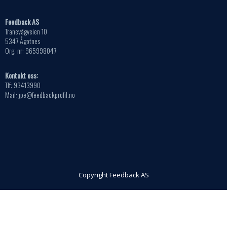
Feedback AS
Tranevågveien 10
5347 Ågotnes
Org. nr: 965998047
Kontakt oss:
Tlf: 93413990
Mail: jpe@feedbackprofil.no
Copyright Feedback AS