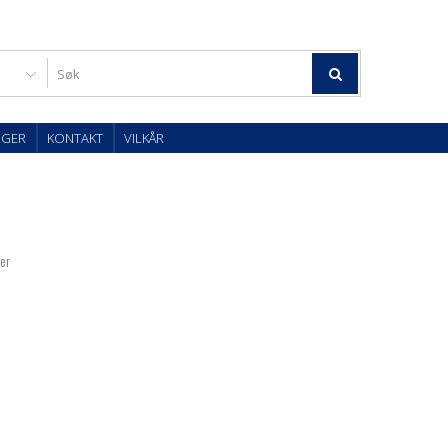
OGER
KONTAKT
VILKÅR
ter