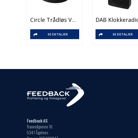
Circle Trådløs Vekkerklokke Med Høyttaler
SE DETALJER
SE DETALJER
Feedback AS
Tranevågveien 10
5347 Ågotnes