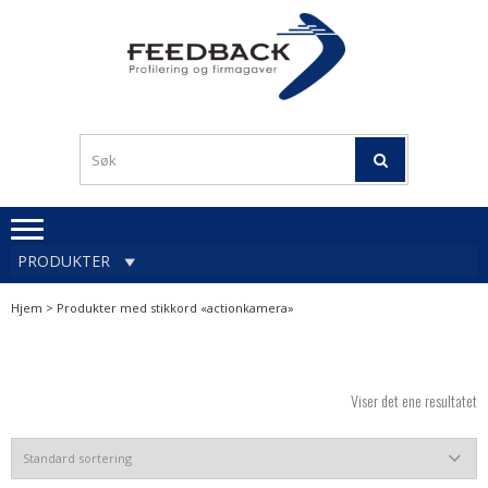
Skip
Skip
to
to
navigation
content
Profileringsartikler med
PROFILERINGSA
logo
OG FIRMAGA
FEEDBACK
PRODUKTER
Hjem
> Produkter med stikkord «actionkamera»
Viser det ene resultatet