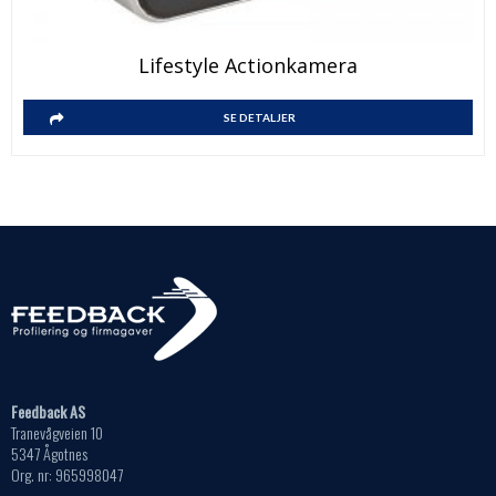
Lifestyle Actionkamera
SE DETALJER
Feedback AS
Tranevågveien 10
5347 Ågotnes
Org. nr: 965998047