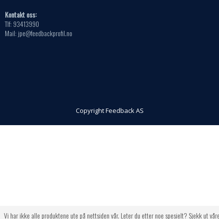
Kontakt oss:
Tlf: 93413990
Mail: jpe@feedbackprofil.no
Copyright Feedback AS
Vi har ikke alle produktene ute på nettsiden vår. Leter du etter noe spesielt? Sjekk ut vår