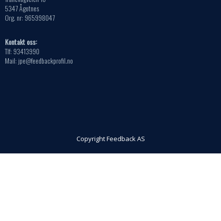
5347 Ågotnes
Org. nr: 965998047
Kontakt oss:
Tlf: 93413990
Mail: jpe@feedbackprofil.no
Copyright Feedback AS