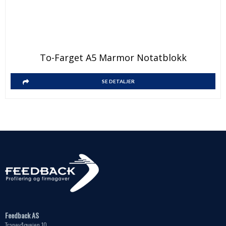
To-Farget A5 Marmor Notatblokk
SE DETALJER
Feedback AS
Tranevågveien 10