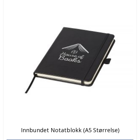
velges
Alternativene
på
kan
produktsiden
velges
på
produktsiden
Innbundet Notatblokk (A5 Størrelse)