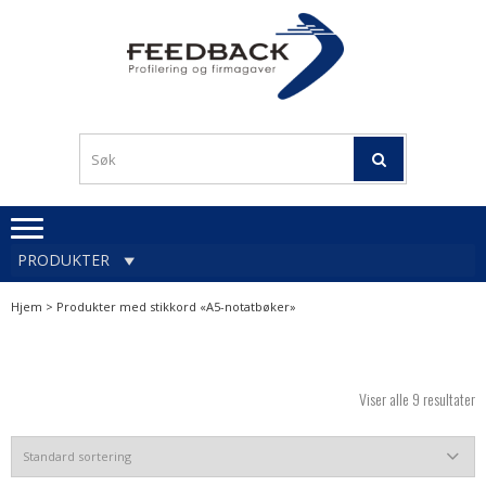
Skip
Skip
to
to
navigation
content
Profileringsartikler med
PROFILERINGSA
logo
OG FIRMAGA
FEEDBACK
PRODUKTER
Hjem
> Produkter med stikkord «A5-notatbøker»
Viser alle 9 resultater