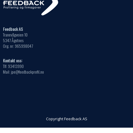
på
produktsiden
Feedback AS
Tranevågveien 10
5347 Ågotnes
Org. nr: 965998047
Kontakt oss:
Tlf: 93413990
Mail: jpe@feedbackprofil.no
Copyright Feedback AS