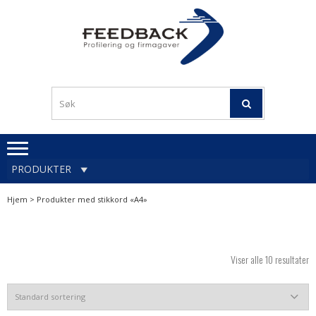
Skip
Skip
to
to
navigation
content
Profileringsartikler med
PROFILERINGSA
logo
OG FIRMAGA
FEEDBACK
PRODUKTER
Hjem
> Produkter med stikkord «A4»
Viser alle 10 resultater