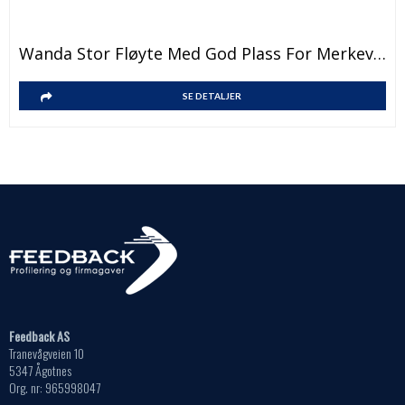
Dette
Wanda Stor Fløyte Med God Plass For Merkevare
produktet
har
Dette
SE DETALJER
flere
produktet
varianter.
har
Alternativene
flere
kan
varianter.
velges
Alternativene
på
kan
produktsiden
velges
på
produktsiden
Feedback AS
Tranevågveien 10
5347 Ågotnes
Org. nr: 965998047