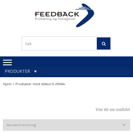
Skip
Skip
to
to
navigation
content
Profileringsartikler med
PROFILERINGSA
logo
OG FIRMAGA
FEEDBACK
PRODUKTER
Hjem
> Produkter med stikkord «9964»
Viser det ene resultatet