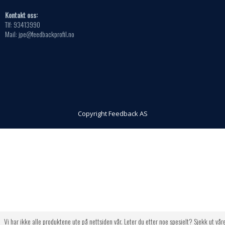
Kontakt oss:
Tlf: 93413990
Mail: jpe@feedbackprofil.no
Copyright Feedback AS
Vi har ikke alle produktene ute på nettsiden vår. Leter du etter noe spesielt? Sjekk ut vår