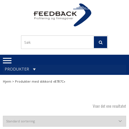
Skip
Skip
to
to
navigation
content
Profileringsartikler med
PROFILERINGSA
logo
OG FIRMAGA
FEEDBACK
PRODUKTER
Hjem
> Produkter med stikkord «8787C»
Viser det ene resultatet