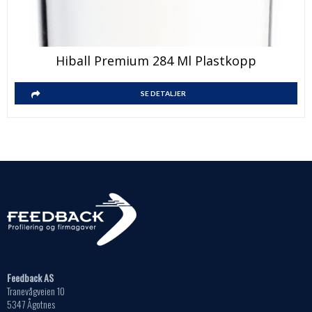
Hiball Premium 284 Ml Plastkopp
SE DETALJER
Feedback AS
Tranevågveien 10
5347 Ågotnes