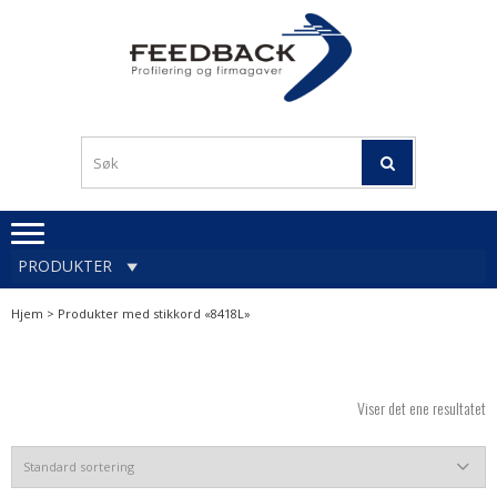
Skip
Skip
to
to
navigation
content
Profileringsartikler med
PROFILERINGSA
logo
OG FIRMAGA
FEEDBACK
PRODUKTER
Hjem
> Produkter med stikkord «8418L»
Viser det ene resultatet