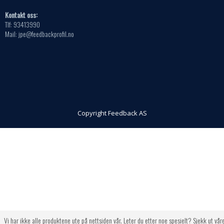
Kontakt oss:
Tlf: 93413990
Mail: jpe@feedbackprofil.no
Copyright Feedback AS
Vi har ikke alle produktene ute på nettsiden vår. Leter du etter noe spesielt? Sjekk ut vår