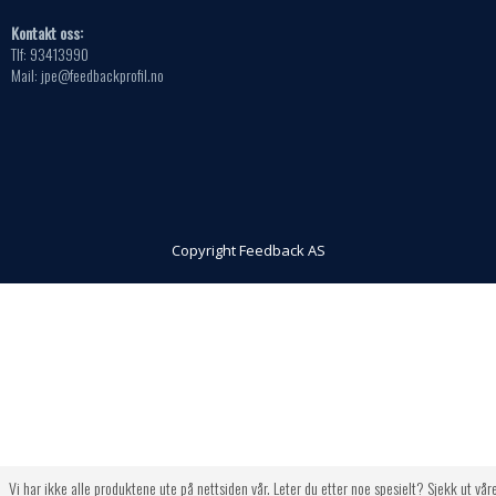
Kontakt oss:
Tlf: 93413990
Mail: jpe@feedbackprofil.no
Copyright Feedback AS
Vi har ikke alle produktene ute på nettsiden vår. Leter du etter noe spesielt? Sjekk ut vår