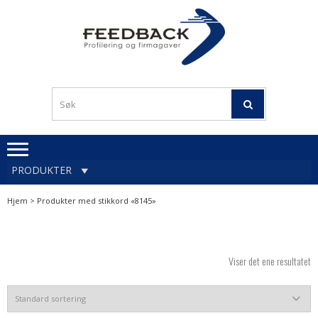
Skip
Skip
to
to
navigation
content
Profileringsartikler med
PROFILERINGSA
logo
OG FIRMAGA
FEEDBACK
PRODUKTER
Hjem
> Produkter med stikkord «8145»
Viser det ene resultatet