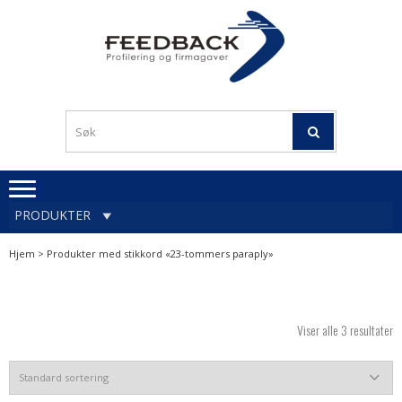
Skip
Skip
to
to
navigation
content
Profileringsartikler med
PROFILERINGSA
logo
OG FIRMAGA
FEEDBACK
PRODUKTER
Hjem
> Produkter med stikkord «23-tommers paraply»
Viser alle 3 resultater