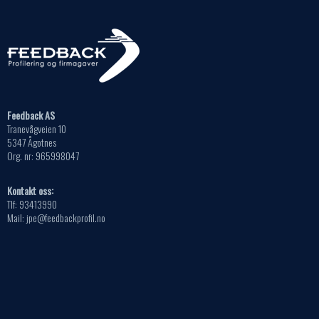
Feedback AS
Tranevågveien 10
5347 Ågotnes
Org. nr: 965998047
Kontakt oss:
Tlf: 93413990
Mail: jpe@feedbackprofil.no