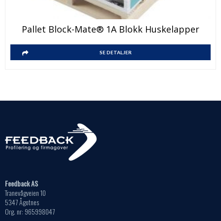
Pallet Block-Mate® 1A Blokk Huskelapper
SE DETALJER
Feedback AS
Tranevågveien 10
5347 Ågotnes
Org. nr: 965998047