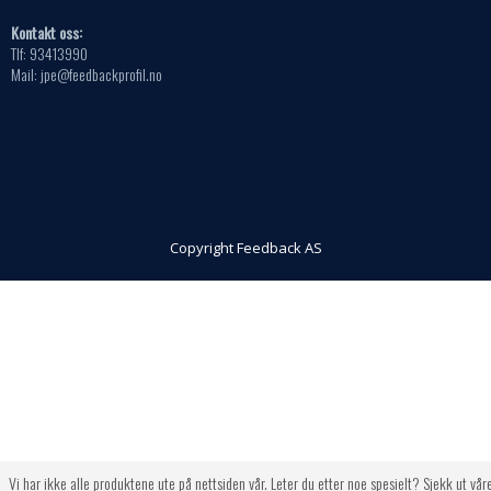
Kontakt oss:
Tlf: 93413990
Mail: jpe@feedbackprofil.no
Copyright Feedback AS
Vi har ikke alle produktene ute på nettsiden vår. Leter du etter noe spesielt? Sjekk ut vår