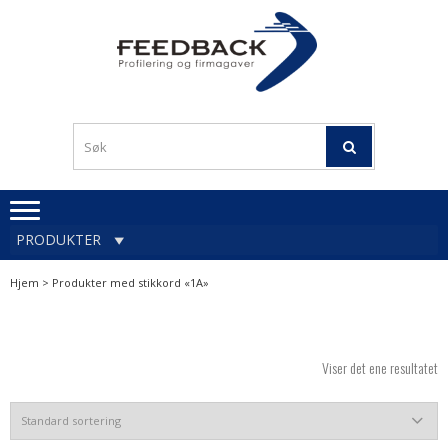
Skip
Skip
to
to
navigation
content
Profileringsartikler med
PROFILERINGSA
logo
OG FIRMAGA
FEEDBACK
PRODUKTER
Hjem
> Produkter med stikkord «1A»
Viser det ene resultatet