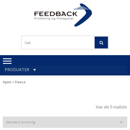
Skip
Skip
to
to
navigation
content
Profileringsartikler med
PROFILERINGSA
logo
OG FIRMAGA
FEEDBACK
PRODUKTER
Hjem
> Fleece
Viser alle 11 resultater