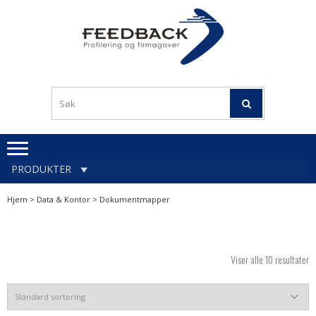
Skip
Skip
to
to
navigation
content
Profileringsartikler med
PROFILERINGSA
logo
OG FIRMAGA
FEEDBACK
PRODUKTER
Hjem
>
Data & Kontor
> Dokumentmapper
Viser alle 10 resultater