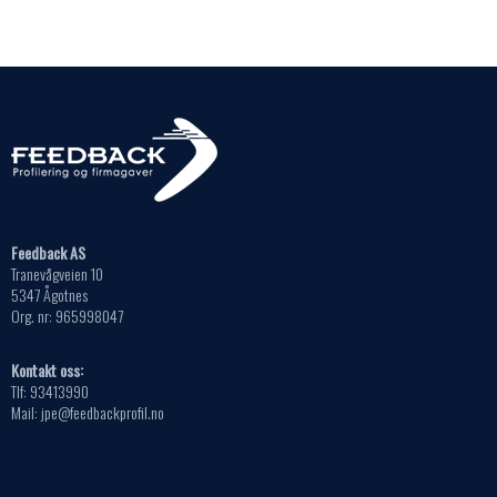
på
kan
produktsiden
velges
på
produktsiden
Feedback AS
Tranevågveien 10
5347 Ågotnes
Org. nr: 965998047
Kontakt oss:
Tlf: 93413990
Mail: jpe@feedbackprofil.no