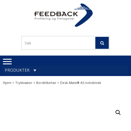
Skip
Skip
to
to
navigation
content
Profileringsartikler med
PROFILERINGSA
logo
OG FIRMAGA
FEEDBACK
PRODUKTER
Hjem
>
Trykksaker
>
Bordtilbehør
> Desk-Mate® A5 notisblokk