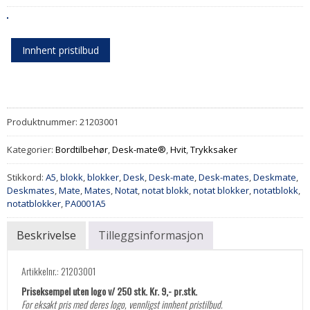
Innhent pristilbud
Produktnummer:
21203001
Kategorier:
Bordtilbehør
,
Desk-mate®
,
Hvit
,
Trykksaker
Stikkord:
A5
,
blokk
,
blokker
,
Desk
,
Desk-mate
,
Desk-mates
,
Deskmate
,
Deskmates
,
Mate
,
Mates
,
Notat
,
notat blokk
,
notat blokker
,
notatblokk
,
notatblokker
,
PA0001A5
Beskrivelse
Tilleggsinformasjon
Artikkelnr.: 21203001
Priseksempel uten logo v/ 250 stk. Kr. 9,- pr.stk.
For eksakt pris med deres logo, vennligst innhent pristilbud.