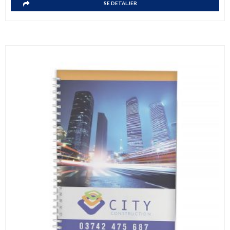
SE DETALJER