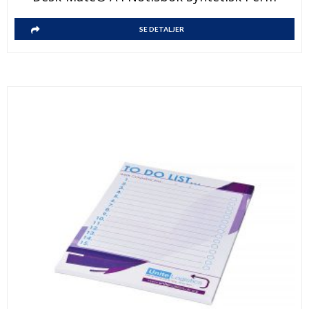
SE DETALJER