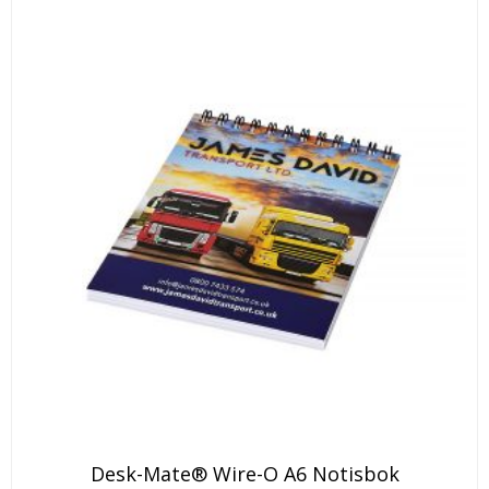
Desk-Mate® Wire-O A6 Notisbok