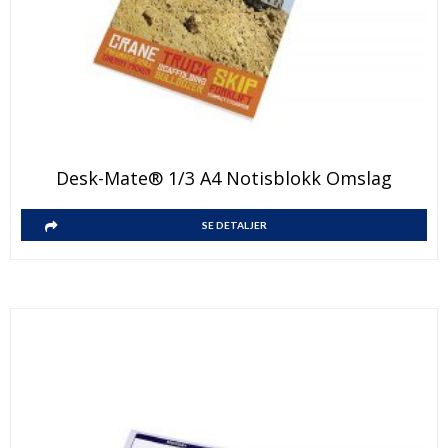
Desk-Mate® 1/3 A4 Notisblokk Omslag
SE DETALJER