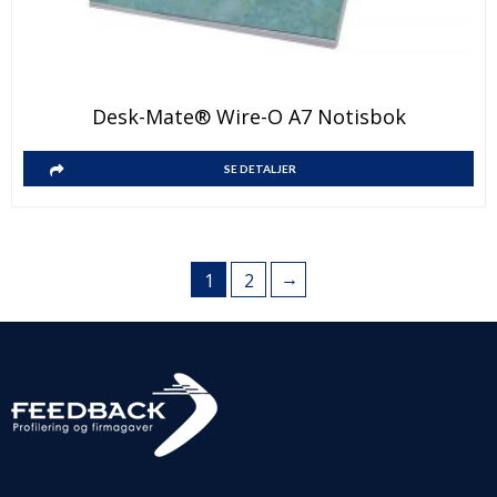
Desk-Mate® Wire-O A7 Notisbok
SE DETALJER
→
1
2