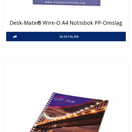
Desk-Mate® Wire-O A4 Notisbok PP-Omslag
SE DETALJER