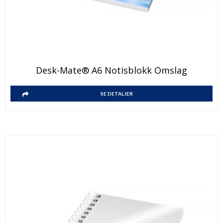
Desk-Mate® A6 Notisblokk Omslag
SE DETALJER