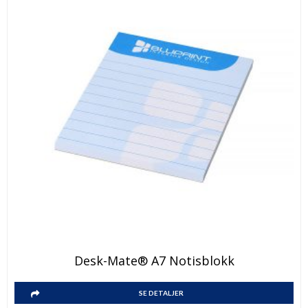
Desk-Mate® A7 Notisblokk
SE DETALJER