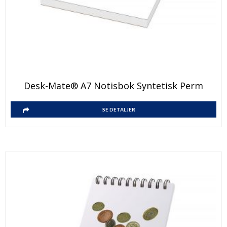
Desk-Mate® A7 Notisbok Syntetisk Perm
SE DETALJER