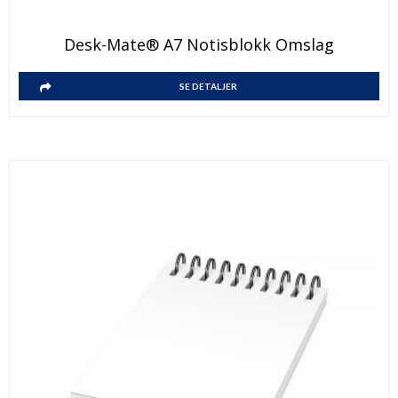
Desk-Mate® A7 Notisblokk Omslag
SE DETALJER