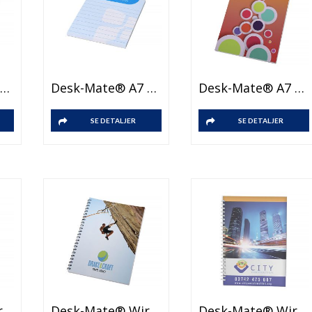
Desk-Mate® A6 Notisbok Syntetisk Perm
Desk-Mate® A7 Notisblokk
Desk-Mate® A7 Notisblokk Omslag
SE DETALJER
SE DETALJER
Desk-Mate® Wire-O 1/3 A4 Notisbok
Desk-Mate® Wire-O A4 Notisbok
Desk-Mate® Wire-O A4 Notisbok PP-Omslag