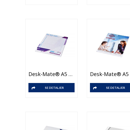
Desk-Mate® A5 Notisblokk
SE DETALJER
SE DETALJER