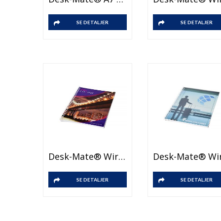
SE DETALJER
SE DETALJER
Desk-Mate® Wire-O A5 Notisbok
SE DETALJER
SE DETALJER