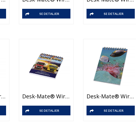
SE DETALJER
SE DETALJER
Desk-Mate® Wire-O A5 Notisbok PP-Omslag
Desk-Mate® Wire-O A6 Notisbok
Desk-Mate® Wire-O A7 Notisbok
SE DETALJER
SE DETALJER