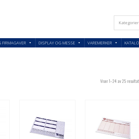
KLER OG FIRMAGAVER – FEEDBACK AS
G FIRMAGAVER
DISPLAY OG MESSE
VAREMERKER
KATAL
Viser 1–24 av 25 resultat