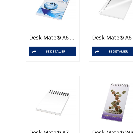
Desk-Mate® A6 Notisblokk Omslag
SE DETALJER
SE DETALJER
Desk-Mate® A7 Notisbok Syntetisk Perm