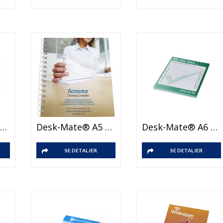
Desk-Mate® A5 Notisblokk Omslag
Desk-Mate® A5 Notisbok Syntetisk Perm
Desk-Mate® A6 Notisblokk
SE DETALJER
SE DETALJER